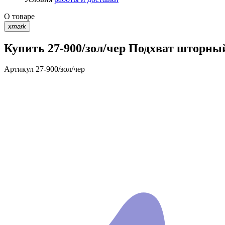
О товаре
xmark
Купить 27-900/зол/чер Подхват шторный 
Артикул
27-900/зол/чер