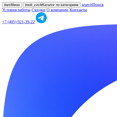
search
Поиск
bars
Меню
book_circle
Каталог
по категориям
Условия работы
Скидки
О компании
Контакты
+7 (495) 921-39-22