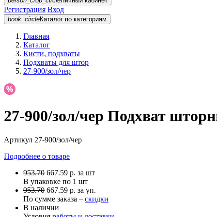
person_crop_circle
Личный кабинет
Регистрация
Вход
book_circle
Каталог
по категориям
Главная
Каталог
Кисти, подхваты
Подхваты для штор
27-900/зол/чер
27-900/зол/чер Подхват шторны
Артикул
27-900/зол/чер
Подробнее о товаре
953.70
667.59
р.
за шт
В упаковке по
1 шт
953.70
667.59 р. за уп.
По сумме заказа –
скидки
В наличии
Условия
работы и доставки