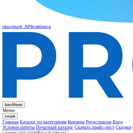
placemark_fill
Челябинск
bars
Меню
Меню
xmark
Главная
Каталог по категориям
Корзина
Регистрация
Вход
Условия работы
Печатный каталог
Скачать прайс-лист
Скидки