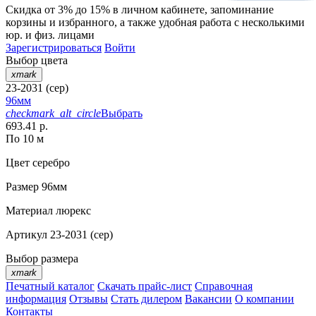
Скидка от 3% до 15%
в личном кабинете, запоминание
корзины
и
избранного
, а также удобная работа с несколькими
юр. и физ. лицами
Зарегистрироваться
Войти
Выбор цвета
xmark
23-2031 (сер)
96мм
checkmark_alt_circle
Выбрать
693.41 р.
По 10 м
Цвет
серебро
Размер
96мм
Материал
люрекс
Артикул
23-2031 (сер)
Выбор размера
xmark
Печатный каталог
Скачать прайс-лист
Справочная
информация
Отзывы
Стать дилером
Вакансии
О компании
Контакты