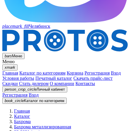
placemark_fill
Челябинск
bars
Меню
Меню
xmark
Главная
Каталог по категориям
Корзина
Регистрация
Вход
Условия работы
Печатный каталог
Скачать прайс-лист
Скидки
Стать дилером
О компании
Контакты
person_crop_circle
Личный кабинет
Регистрация
Вход
book_circle
Каталог
по категориям
Главная
Каталог
Бахрома
Бахрома металлизированная