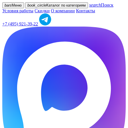
search
Поиск
bars
Меню
book_circle
Каталог
по категориям
Условия работы
Скидки
О компании
Контакты
+7 (495) 921-39-22