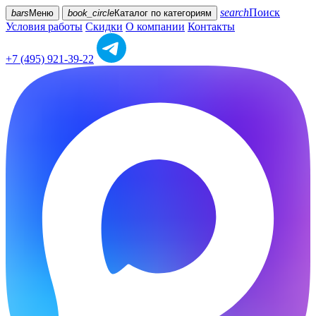
search
Поиск
bars
Меню
book_circle
Каталог
по категориям
Условия работы
Скидки
О компании
Контакты
+7 (495) 921-39-22