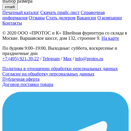
Выбор размера
xmark
Печатный каталог
Скачать прайс-лист
Справочная
информация
Отзывы
Стать дилером
Вакансии
О компании
Контакты
© 2020
ООО «ПРОТОС и К»
Швейная фурнитура со склада в
Москве.
Варшавское шоссе, дом 132, строение 9.
На карте
По будням 9:00–19:00, Выходные: суббота, воскресенье и
праздничные дни
+7 (495) 921-39-22
/
Telegram
/
Max
/
info@protos.ru
Политика в отношении обработки персональных данных
Согласие на обработку персональных данных
Публичная оферта
Договор поставки товара