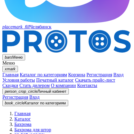
placemark_fill
Челябинск
bars
Меню
Меню
xmark
Главная
Каталог по категориям
Корзина
Регистрация
Вход
Условия работы
Печатный каталог
Скачать прайс-лист
Скидки
Стать дилером
О компании
Контакты
person_crop_circle
Личный кабинет
Регистрация
Вход
book_circle
Каталог
по категориям
Главная
Каталог
Бахрома
Бахрома для штор