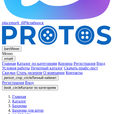
placemark_fill
Челябинск
bars
Меню
Меню
xmark
Главная
Каталог по категориям
Корзина
Регистрация
Вход
Условия работы
Печатный каталог
Скачать прайс-лист
Скидки
Стать дилером
О компании
Контакты
person_crop_circle
Личный кабинет
Регистрация
Вход
book_circle
Каталог
по категориям
Главная
Каталог
Бахрома
Бахрома для штор