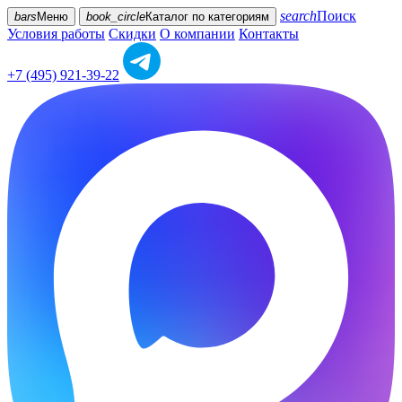
search
Поиск
bars
Меню
book_circle
Каталог
по категориям
Условия работы
Скидки
О компании
Контакты
+7 (495) 921-39-22