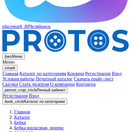
placemark_fill
Челябинск
bars
Меню
Меню
xmark
Главная
Каталог по категориям
Корзина
Регистрация
Вход
Условия работы
Печатный каталог
Скачать прайс-лист
Скидки
Стать дилером
О компании
Контакты
person_crop_circle
Личный кабинет
Регистрация
Вход
book_circle
Каталог
по категориям
Главная
Каталог
Бейка
Бейка вискозная, люрекс