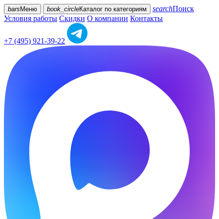
search
Поиск
bars
Меню
book_circle
Каталог
по категориям
Условия работы
Скидки
О компании
Контакты
+7 (495) 921-39-22