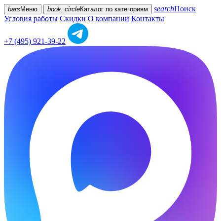
search
Поиск
bars
Меню
book_circle
Каталог
по категориям
Условия работы
Скидки
О компании
Контакты
+7 (495) 921-39-22