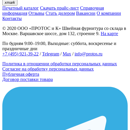
xmark
Печатный каталог
Скачать прайс-лист
Справочная
информация
Отзывы
Стать дилером
Вакансии
О компании
Контакты
© 2020
ООО «ПРОТОС и К»
Швейная фурнитура со склада в
Москве.
Варшавское шоссе, дом 132, строение 9.
На карте
По будням 9:00–19:00, Выходные: суббота, воскресенье и
праздничные дни
+7 (495) 921-39-22
/
Telegram
/
Max
/
info@protos.ru
Политика в отношении обработки персональных данных
Согласие на обработку персональных данных
Публичная оферта
Договор поставки товара