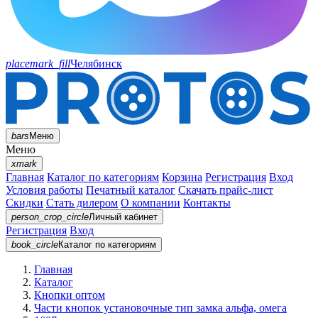
placemark_fill
Челябинск
bars
Меню
Меню
xmark
Главная
Каталог по категориям
Корзина
Регистрация
Вход
Условия работы
Печатный каталог
Скачать прайс-лист
Скидки
Стать дилером
О компании
Контакты
person_crop_circle
Личный кабинет
Регистрация
Вход
book_circle
Каталог
по категориям
Главная
Каталог
Кнопки оптом
Части кнопок установочные тип замка альфа, омега