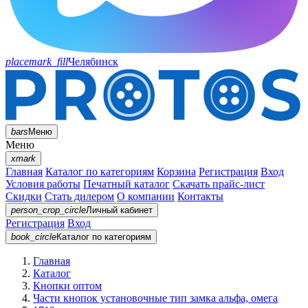
placemark_fill
Челябинск
bars
Меню
Меню
xmark
Главная
Каталог по категориям
Корзина
Регистрация
Вход
Условия работы
Печатный каталог
Скачать прайс-лист
Скидки
Стать дилером
О компании
Контакты
person_crop_circle
Личный кабинет
Регистрация
Вход
book_circle
Каталог
по категориям
Главная
Каталог
Кнопки оптом
Части кнопок установочные тип замка альфа, омега