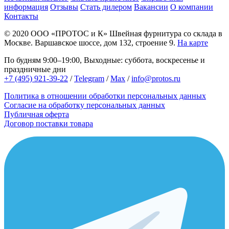
информация
Отзывы
Стать дилером
Вакансии
О компании
Контакты
© 2020
ООО «ПРОТОС и К»
Швейная фурнитура со склада в
Москве.
Варшавское шоссе, дом 132, строение 9.
На карте
По будням 9:00–19:00, Выходные: суббота, воскресенье и
праздничные дни
+7 (495) 921-39-22
/
Telegram
/
Max
/
info@protos.ru
Политика в отношении обработки персональных данных
Согласие на обработку персональных данных
Публичная оферта
Договор поставки товара