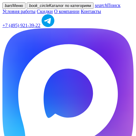
search
Поиск
bars
Меню
book_circle
Каталог
по категориям
Условия работы
Скидки
О компании
Контакты
+7 (495) 921-39-22