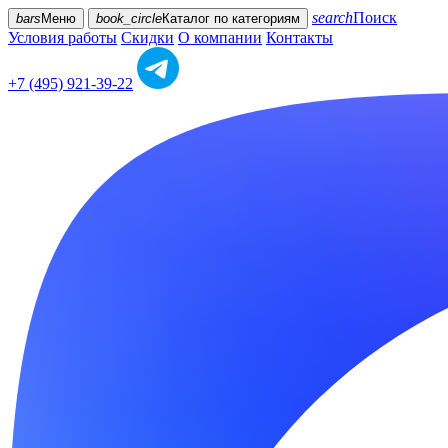
search
Поиск
bars
Меню
book_circle
Каталог
по категориям
Условия работы
Скидки
О компании
Контакты
+7 (495) 921-39-22