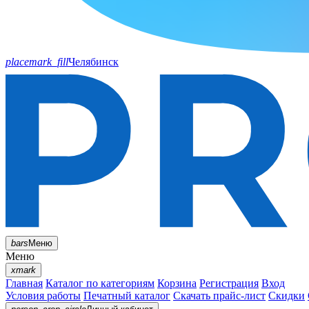
placemark_fill
Челябинск
bars
Меню
Меню
xmark
Главная
Каталог по категориям
Корзина
Регистрация
Вход
Условия работы
Печатный каталог
Скачать прайс-лист
Скидки