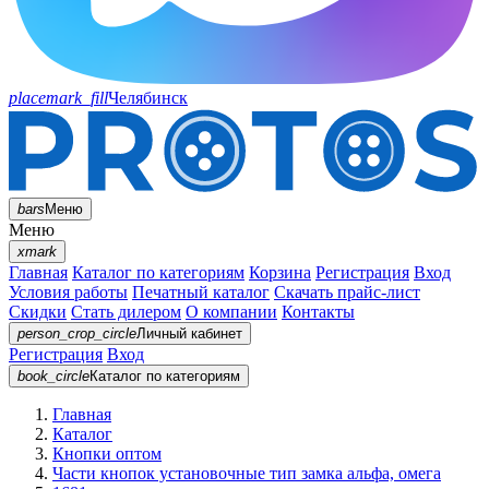
placemark_fill
Челябинск
bars
Меню
Меню
xmark
Главная
Каталог по категориям
Корзина
Регистрация
Вход
Условия работы
Печатный каталог
Скачать прайс-лист
Скидки
Стать дилером
О компании
Контакты
person_crop_circle
Личный кабинет
Регистрация
Вход
book_circle
Каталог
по категориям
Главная
Каталог
Кнопки оптом
Части кнопок установочные тип замка альфа, омега