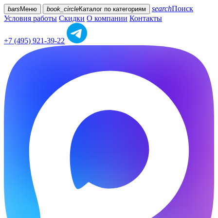
search
Поиск
bars
Меню
book_circle
Каталог
по категориям
Условия работы
Скидки
О компании
Контакты
+7 (495) 921-39-22