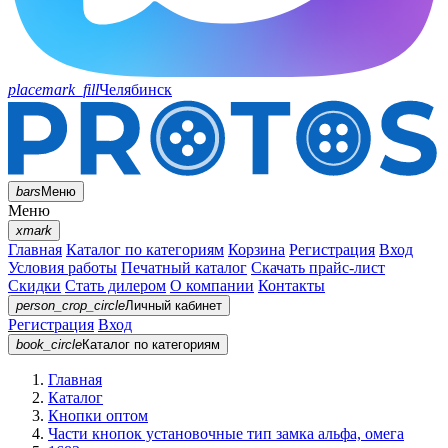
placemark_fill
Челябинск
bars
Меню
Меню
xmark
Главная
Каталог по категориям
Корзина
Регистрация
Вход
Условия работы
Печатный каталог
Скачать прайс-лист
Скидки
Стать дилером
О компании
Контакты
person_crop_circle
Личный кабинет
Регистрация
Вход
book_circle
Каталог
по категориям
Главная
Каталог
Кнопки оптом
Части кнопок установочные тип замка альфа, омега