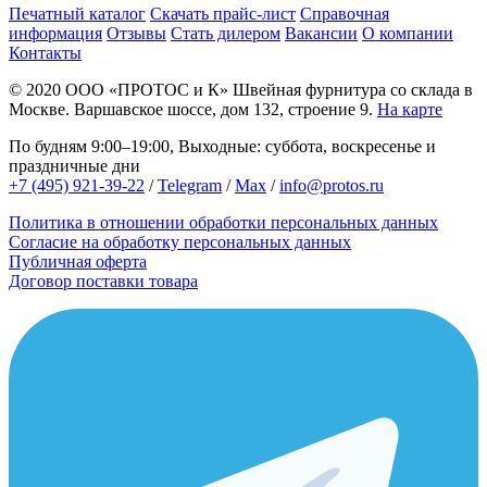
Печатный каталог
Скачать прайс-лист
Справочная
информация
Отзывы
Стать дилером
Вакансии
О компании
Контакты
© 2020
ООО «ПРОТОС и К»
Швейная фурнитура со склада в
Москве.
Варшавское шоссе, дом 132, строение 9.
На карте
По будням 9:00–19:00, Выходные: суббота, воскресенье и
праздничные дни
+7 (495) 921-39-22
/
Telegram
/
Max
/
info@protos.ru
Политика в отношении обработки персональных данных
Согласие на обработку персональных данных
Публичная оферта
Договор поставки товара