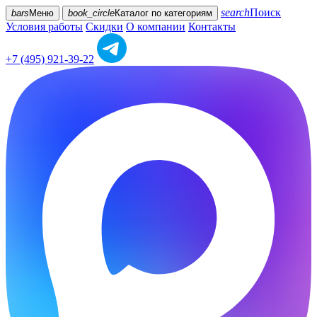
search
Поиск
bars
Меню
book_circle
Каталог
по категориям
Условия работы
Скидки
О компании
Контакты
+7 (495) 921-39-22