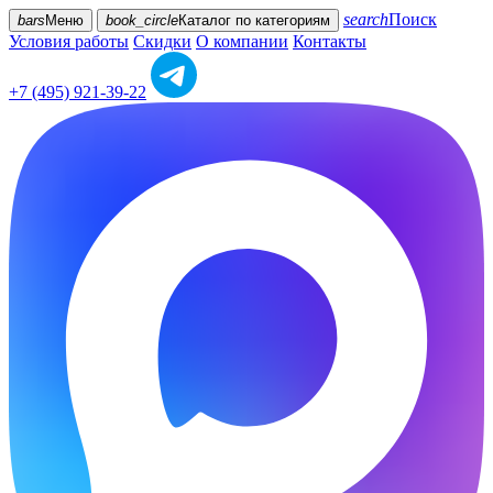
search
Поиск
bars
Меню
book_circle
Каталог
по категориям
Условия работы
Скидки
О компании
Контакты
+7 (495) 921-39-22