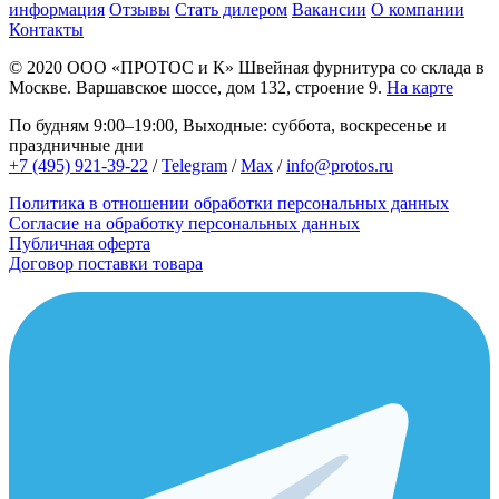
информация
Отзывы
Стать дилером
Вакансии
О компании
Контакты
© 2020
ООО «ПРОТОС и К»
Швейная фурнитура со склада в
Москве.
Варшавское шоссе, дом 132, строение 9.
На карте
По будням 9:00–19:00, Выходные: суббота, воскресенье и
праздничные дни
+7 (495) 921-39-22
/
Telegram
/
Max
/
info@protos.ru
Политика в отношении обработки персональных данных
Согласие на обработку персональных данных
Публичная оферта
Договор поставки товара