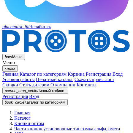
placemark_fill
Челябинск
bars
Меню
Меню
xmark
Главная
Каталог по категориям
Корзина
Регистрация
Вход
Условия работы
Печатный каталог
Скачать прайс-лист
Скидки
Стать дилером
О компании
Контакты
person_crop_circle
Личный кабинет
Регистрация
Вход
book_circle
Каталог
по категориям
Главная
Каталог
Кнопки оптом
Части кнопок установочные тип замка альфа, омега