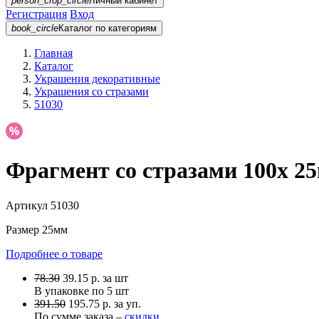
person_crop_circle
Личный кабинет
Регистрация
Вход
book_circle
Каталог
по категориям
Главная
Каталог
Украшения декоративные
Украшения со стразами
51030
Фрагмент со стразами 100х 2
Артикул
51030
Размер
25мм
Подробнее о товаре
78.30
39.15
р.
за шт
В упаковке по
5 шт
391.50
195.75 р. за уп.
По сумме заказа –
скидки