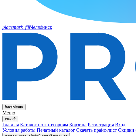
placemark_fill
Челябинск
bars
Меню
Меню
xmark
Главная
Каталог по категориям
Корзина
Регистрация
Вход
Условия работы
Печатный каталог
Скачать прайс-лист
Скидки