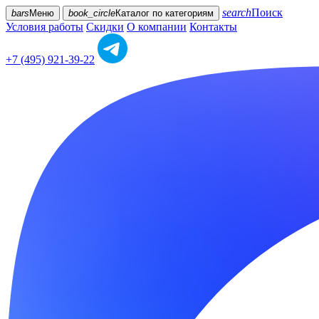
search
Поиск
bars
Меню
book_circle
Каталог
по категориям
Условия работы
Скидки
О компании
Контакты
+7 (495) 921-39-22