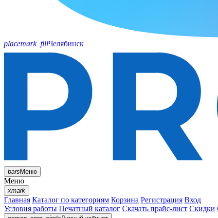
placemark_fill
Челябинск
bars
Меню
Меню
xmark
Главная
Каталог по категориям
Корзина
Регистрация
Вход
Условия работы
Печатный каталог
Скачать прайс-лист
Скидки