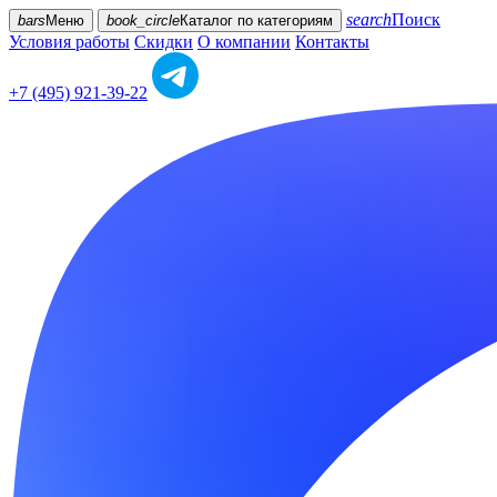
search
Поиск
bars
Меню
book_circle
Каталог
по категориям
Условия работы
Скидки
О компании
Контакты
+7 (495) 921-39-22