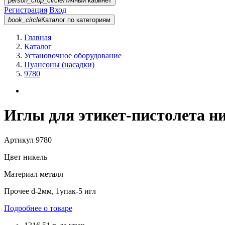
person_crop_circle
Личный кабинет
Регистрация
Вход
book_circle
Каталог
по категориям
Главная
Каталог
Установочное оборудование
Пуансоны (насадки)
9780
Иглы для этикет-пистолета н
Артикул
9780
Цвет
никель
Материал
металл
Прочее
d-2мм, 1упак-5 игл
Подробнее о товаре