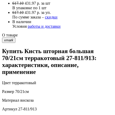
617.10
431.97
р.
за шт
В упаковке по
1 шт
617.10
431.97 р. за уп.
По сумме заказа –
скидки
В наличии
Условия
работы и доставки
О товаре
xmark
Купить Кисть шторная большая
70/21см терракотовый 27-811/913:
характеристики, описание,
применение
Цвет
терракотовый
Размер
70/21см
Материал
вискоза
Артикул
27-811/913