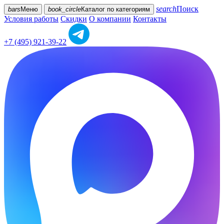
search
Поиск
bars
Меню
book_circle
Каталог
по категориям
Условия работы
Скидки
О компании
Контакты
+7 (495) 921-39-22