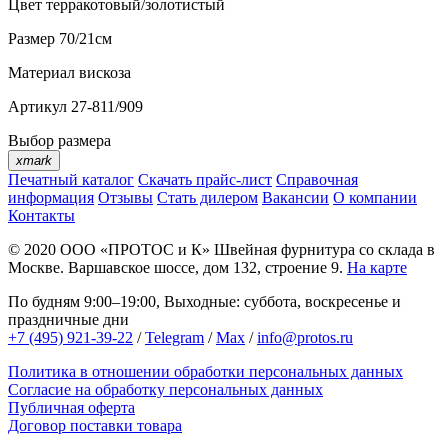
Цвет
терракотовый/золотистый
Размер
70/21см
Материал
вискоза
Артикул
27-811/909
Выбор размера
xmark
Печатный каталог
Скачать прайс-лист
Справочная
информация
Отзывы
Стать дилером
Вакансии
О компании
Контакты
© 2020
ООО «ПРОТОС и К»
Швейная фурнитура со склада в
Москве.
Варшавское шоссе, дом 132, строение 9.
На карте
По будням 9:00–19:00, Выходные: суббота, воскресенье и
праздничные дни
+7 (495) 921-39-22
/
Telegram
/
Max
/
info@protos.ru
Политика в отношении обработки персональных данных
Согласие на обработку персональных данных
Публичная оферта
Договор поставки товара