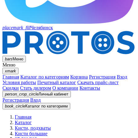
placemark_fill
Челябинск
bars
Меню
Меню
xmark
Главная
Каталог по категориям
Корзина
Регистрация
Вход
Условия работы
Печатный каталог
Скачать прайс-лист
Скидки
Стать дилером
О компании
Контакты
person_crop_circle
Личный кабинет
Регистрация
Вход
book_circle
Каталог
по категориям
Главная
Каталог
Кисти, подхваты
Кисти большие