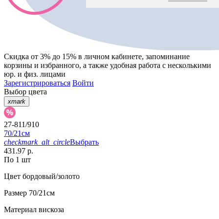
Скидка от 3% до 15%
в личном кабинете, запоминание
корзины
и
избранного
, а также удобная работа с несколькими
юр. и физ. лицами
Зарегистрироваться
Войти
Выбор цвета
xmark
27-811/910
70/21см
checkmark_alt_circle
Выбрать
431.97 р.
По 1 шт
Цвет
бордовый/золото
Размер
70/21см
Материал
вискоза