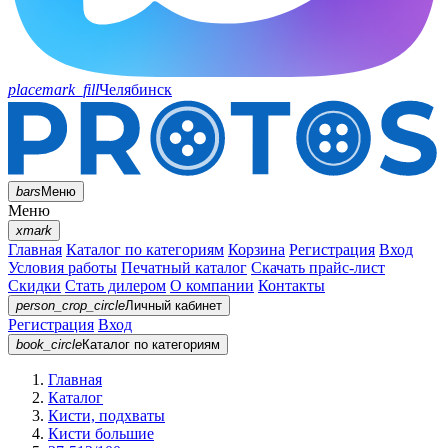
placemark_fill
Челябинск
bars
Меню
Меню
xmark
Главная
Каталог по категориям
Корзина
Регистрация
Вход
Условия работы
Печатный каталог
Скачать прайс-лист
Скидки
Стать дилером
О компании
Контакты
person_crop_circle
Личный кабинет
Регистрация
Вход
book_circle
Каталог
по категориям
Главная
Каталог
Кисти, подхваты
Кисти большие