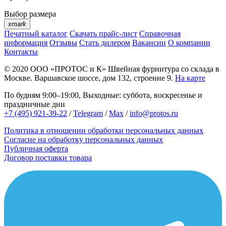
Выбор размера
xmark
Печатный каталог
Скачать прайс-лист
Справочная
информация
Отзывы
Стать дилером
Вакансии
О компании
Контакты
© 2020
ООО «ПРОТОС и К»
Швейная фурнитура со склада в
Москве.
Варшавское шоссе, дом 132, строение 9.
На карте
По будням 9:00–19:00, Выходные: суббота, воскресенье и
праздничные дни
+7 (495) 921-39-22
/
Telegram
/
Max
/
info@protos.ru
Политика в отношении обработки персональных данных
Согласие на обработку персональных данных
Публичная оферта
Договор поставки товара