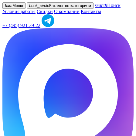
search
Поиск
bars
Меню
book_circle
Каталог
по категориям
Условия работы
Скидки
О компании
Контакты
+7 (495) 921-39-22