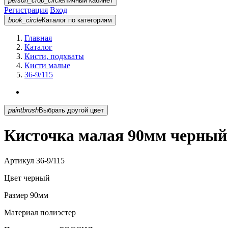
person_crop_circle
Личный кабинет
Регистрация
Вход
book_circle
Каталог
по категориям
Главная
Каталог
Кисти, подхваты
Кисти малые
36-9/115
paintbrush
Выбрать другой цвет
Кисточка малая 90мм черный 
Артикул
36-9/115
Цвет
черный
Размер
90мм
Материал
полиэстер