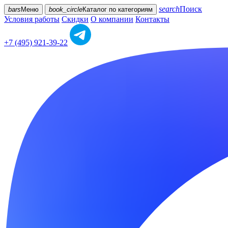
search
Поиск
bars
Меню
book_circle
Каталог
по категориям
Условия работы
Скидки
О компании
Контакты
+7 (495) 921-39-22