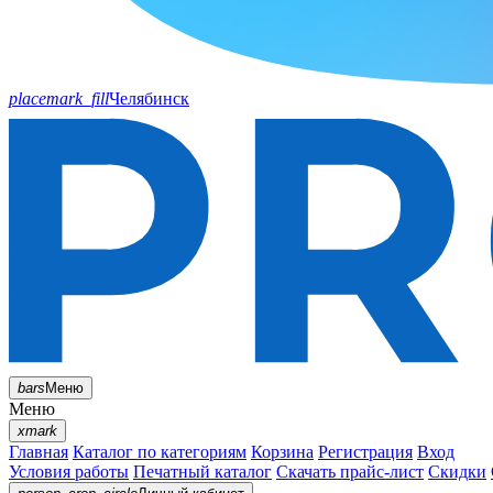
placemark_fill
Челябинск
bars
Меню
Меню
xmark
Главная
Каталог по категориям
Корзина
Регистрация
Вход
Условия работы
Печатный каталог
Скачать прайс-лист
Скидки