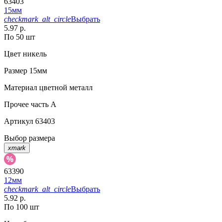
63403
15мм
checkmark_alt_circle
Выбрать
5.97 р.
По 50 шт
Цвет
никель
Размер
15мм
Материал
цветной металл
Прочее
часть A
Артикул
63403
Выбор размера
xmark
63390
12мм
checkmark_alt_circle
Выбрать
5.92 р.
По 100 шт