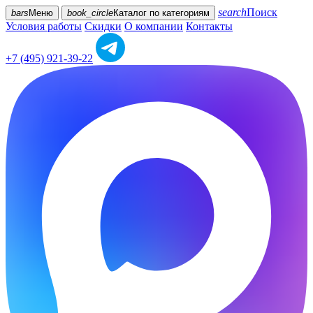
search
Поиск
bars
Меню
book_circle
Каталог
по категориям
Условия работы
Скидки
О компании
Контакты
+7 (495) 921-39-22