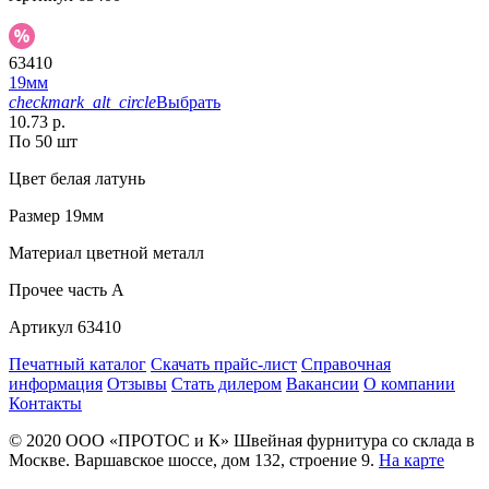
63410
19мм
checkmark_alt_circle
Выбрать
10.73 р.
По 50 шт
Цвет
белая латунь
Размер
19мм
Материал
цветной металл
Прочее
часть A
Артикул
63410
Печатный каталог
Скачать прайс-лист
Справочная
информация
Отзывы
Стать дилером
Вакансии
О компании
Контакты
© 2020
ООО «ПРОТОС и К»
Швейная фурнитура со склада в
Москве.
Варшавское шоссе, дом 132, строение 9.
На карте