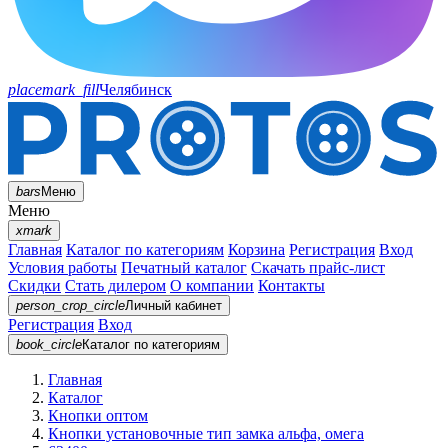
placemark_fill
Челябинск
bars
Меню
Меню
xmark
Главная
Каталог по категориям
Корзина
Регистрация
Вход
Условия работы
Печатный каталог
Скачать прайс-лист
Скидки
Стать дилером
О компании
Контакты
person_crop_circle
Личный кабинет
Регистрация
Вход
book_circle
Каталог
по категориям
Главная
Каталог
Кнопки оптом
Кнопки установочные тип замка альфа, омега