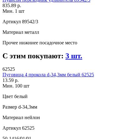
835.89 р.
Мин. 1 шт
Артикул
89542/3
Материал
металл
Прочее
нижниее посадочное место
С этим покупают:
3 шт.
62525
Пуговица 4 прокола d-34,3мм белый 62525
13.59 р.
Мин. 100 шт
Цвет
белый
Размер
d-34,3мм
Материал
нейлон
Артикул
62525
50-1416/01/01