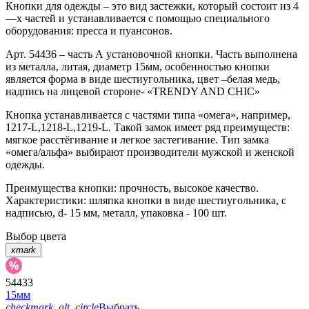
Кнопки для одежды – это вид застежки, который состоит из 4
—х частей и устанавливается с помощью специального
оборудования: пресса и пуансонов.
Арт. 54436 – часть А установочной кнопки. Часть выполнена
из металла, литая, диаметр 15мм, особенностью кнопки
является форма в виде шестиугольника, цвет –белая медь,
надпись на лицевой стороне- «TRENDY AND CHIC»
Кнопка устанавливается с частями типа «омега», например,
1217-L,1218-L,1219-L. Такой замок имеет ряд преимуществ:
мягкое расстёгивание и легкое застегивание. Тип замка
«омега/альфа» выбирают производители мужской и женской
одежды.
Преимущества кнопки: прочность, высокое качество.
Характеристики: шляпка кнопки в виде шестиугольника, с
надписью, d- 15 мм, металл, упаковка - 100 шт.
Выбор цвета
xmark
54433
15мм
checkmark_alt_circle
Выбрать