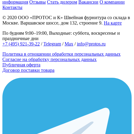
информация
Отзывы
Стать дилером
Вакансии
О компании
Контакты
© 2020
ООО «ПРОТОС и К»
Швейная фурнитура со склада в
Москве.
Варшавское шоссе, дом 132, строение 9.
На карте
По будням 9:00–19:00, Выходные: суббота, воскресенье и
праздничные дни
+7 (495) 921-39-22
/
Telegram
/
Max
/
info@protos.ru
Политика в отношении обработки персональных данных
Согласие на обработку персональных данных
Публичная оферта
Договор поставки товара