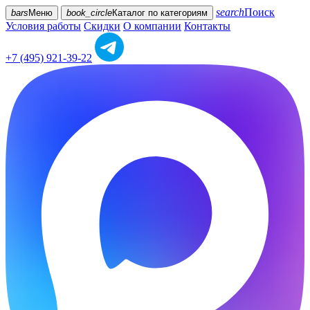
search
Поиск
bars
Меню
book_circle
Каталог
по категориям
Условия работы
Скидки
О компании
Контакты
+7 (495) 921-39-22