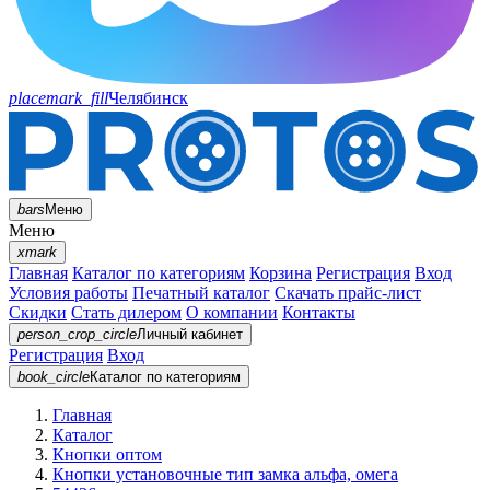
placemark_fill
Челябинск
bars
Меню
Меню
xmark
Главная
Каталог по категориям
Корзина
Регистрация
Вход
Условия работы
Печатный каталог
Скачать прайс-лист
Скидки
Стать дилером
О компании
Контакты
person_crop_circle
Личный кабинет
Регистрация
Вход
book_circle
Каталог
по категориям
Главная
Каталог
Кнопки оптом
Кнопки установочные тип замка альфа, омега