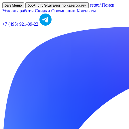
search
Поиск
bars
Меню
book_circle
Каталог
по категориям
Условия работы
Скидки
О компании
Контакты
+7 (495) 921-39-22