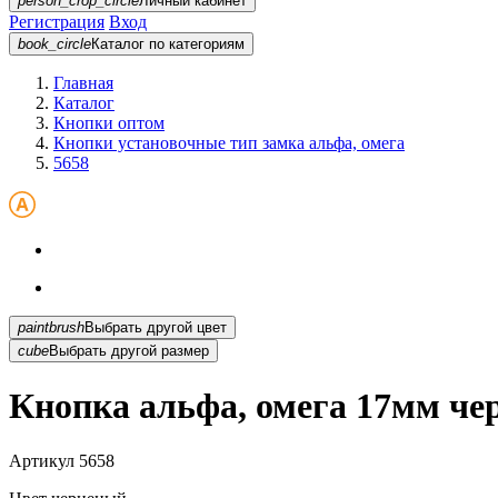
person_crop_circle
Личный кабинет
Регистрация
Вход
book_circle
Каталог
по категориям
Главная
Каталог
Кнопки оптом
Кнопки установочные тип замка альфа, омега
5658
paintbrush
Выбрать другой цвет
cube
Выбрать другой размер
Кнопка альфа, омега 17мм че
Артикул
5658