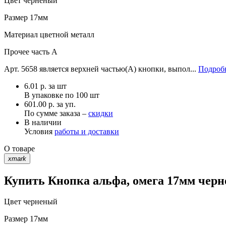
Цвет
черненый
Размер
17мм
Материал
цветной металл
Прочее
часть A
Арт. 5658 является верхней частью(А) кнопки, выпол...
Подробн
6.01
р.
за шт
В упаковке по
100 шт
601.00 р. за уп.
По сумме заказа –
скидки
В наличии
Условия
работы и доставки
О товаре
xmark
Купить Кнопка альфа, омега 17мм черн
Цвет
черненый
Размер
17мм