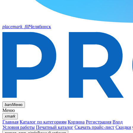
placemark_fill
Челябинск
bars
Меню
Меню
xmark
Главная
Каталог по категориям
Корзина
Регистрация
Вход
Условия работы
Печатный каталог
Скачать прайс-лист
Скидки