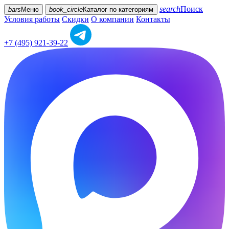
search
Поиск
bars
Меню
book_circle
Каталог
по категориям
Условия работы
Скидки
О компании
Контакты
+7 (495) 921-39-22