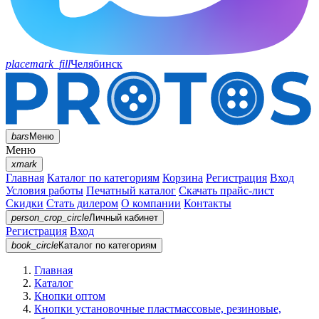
placemark_fill
Челябинск
bars
Меню
Меню
xmark
Главная
Каталог по категориям
Корзина
Регистрация
Вход
Условия работы
Печатный каталог
Скачать прайс-лист
Скидки
Стать дилером
О компании
Контакты
person_crop_circle
Личный кабинет
Регистрация
Вход
book_circle
Каталог
по категориям
Главная
Каталог
Кнопки оптом
Кнопки установочные пластмассовые, резиновые,