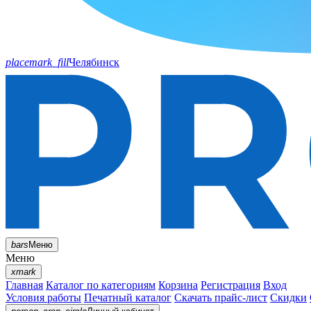
placemark_fill
Челябинск
bars
Меню
Меню
xmark
Главная
Каталог по категориям
Корзина
Регистрация
Вход
Условия работы
Печатный каталог
Скачать прайс-лист
Скидки