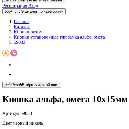
person_crop_circle
Личный кабинет
Регистрация
Вход
book_circle
Каталог
по категориям
Главная
Каталог
Кнопки оптом
Кнопки установочные тип замка альфа, омега
59033
paintbrush
Выбрать другой цвет
Кнопка альфа, омега 10х15мм
Артикул
59033
Цвет
черный никель