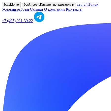
search
Поиск
bars
Меню
book_circle
Каталог
по категориям
Условия работы
Скидки
О компании
Контакты
+7 (495) 921-39-22