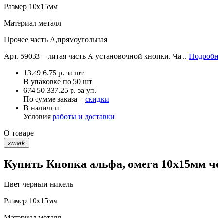
Размер
10х15мм
Материал
металл
Прочее
часть А,прямоугольная
Арт. 59033 – литая часть А установочной кнопки. Ча...
Подробн
13.49
6.75
р.
за шт
В упаковке по
50 шт
674.50
337.25 р. за уп.
По сумме заказа –
скидки
В наличии
Условия
работы и доставки
О товаре
xmark
Купить Кнопка альфа, омега 10х15мм ч
Цвет
черный никель
Размер
10х15мм
Материал
металл