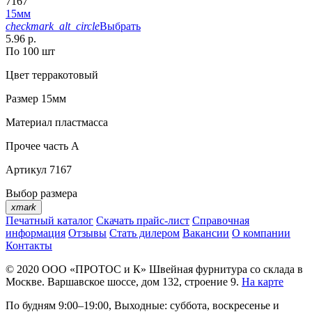
7167
15мм
checkmark_alt_circle
Выбрать
5.96 р.
По 100 шт
Цвет
терракотовый
Размер
15мм
Материал
пластмасса
Прочее
часть A
Артикул
7167
Выбор размера
xmark
Печатный каталог
Скачать прайс-лист
Справочная
информация
Отзывы
Стать дилером
Вакансии
О компании
Контакты
© 2020
ООО «ПРОТОС и К»
Швейная фурнитура со склада в
Москве.
Варшавское шоссе, дом 132, строение 9.
На карте
По будням 9:00–19:00, Выходные: суббота, воскресенье и