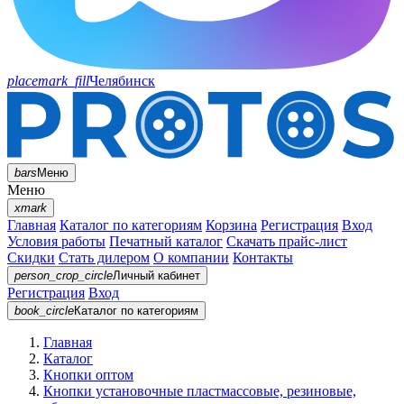
placemark_fill
Челябинск
bars
Меню
Меню
xmark
Главная
Каталог по категориям
Корзина
Регистрация
Вход
Условия работы
Печатный каталог
Скачать прайс-лист
Скидки
Стать дилером
О компании
Контакты
person_crop_circle
Личный кабинет
Регистрация
Вход
book_circle
Каталог
по категориям
Главная
Каталог
Кнопки оптом
Кнопки установочные пластмассовые, резиновые,