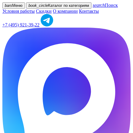
search
Поиск
bars
Меню
book_circle
Каталог
по категориям
Условия работы
Скидки
О компании
Контакты
+7 (495) 921-39-22