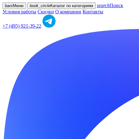
search
Поиск
bars
Меню
book_circle
Каталог
по категориям
Условия работы
Скидки
О компании
Контакты
+7 (495) 921-39-22