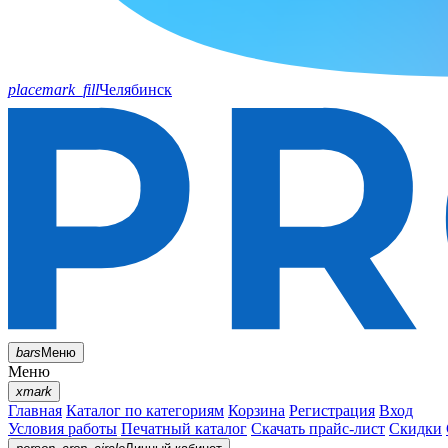
placemark_fill
Челябинск
bars
Меню
Меню
xmark
Главная
Каталог по категориям
Корзина
Регистрация
Вход
Условия работы
Печатный каталог
Скачать прайс-лист
Скидки