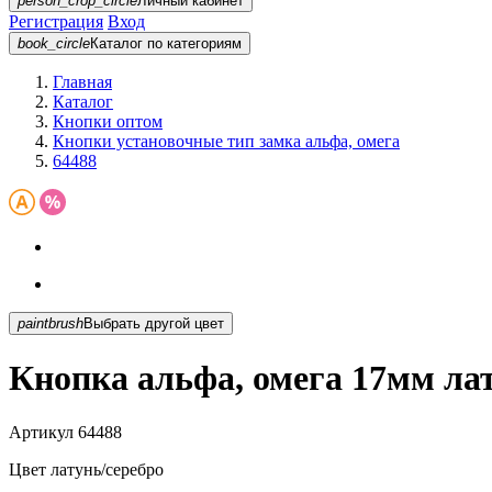
person_crop_circle
Личный кабинет
Регистрация
Вход
book_circle
Каталог
по категориям
Главная
Каталог
Кнопки оптом
Кнопки установочные тип замка альфа, омега
64488
paintbrush
Выбрать другой цвет
Кнопка альфа, омега 17мм лат
Артикул
64488
Цвет
латунь/серебро