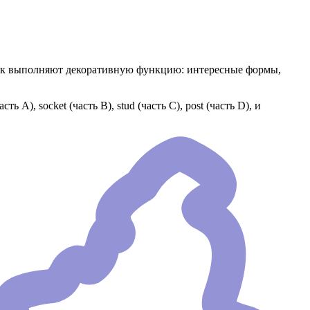
пок выполняют декоративную функцию: интересные формы,
А), socket (часть В), stud (часть С), post (часть D), и