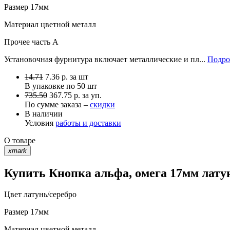
Размер
17мм
Материал
цветной металл
Прочее
часть A
Установочная фурнитура включает металлические и пл...
Подро
14.71
7.36
р.
за шт
В упаковке по
50 шт
735.50
367.75 р. за уп.
По сумме заказа –
скидки
В наличии
Условия
работы и доставки
О товаре
xmark
Купить Кнопка альфа, омега 17мм латун
Цвет
латунь/серебро
Размер
17мм
Материал
цветной металл