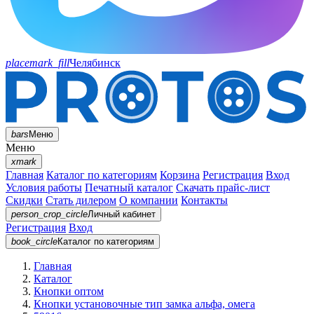
placemark_fill
Челябинск
bars
Меню
Меню
xmark
Главная
Каталог по категориям
Корзина
Регистрация
Вход
Условия работы
Печатный каталог
Скачать прайс-лист
Скидки
Стать дилером
О компании
Контакты
person_crop_circle
Личный кабинет
Регистрация
Вход
book_circle
Каталог
по категориям
Главная
Каталог
Кнопки оптом
Кнопки установочные тип замка альфа, омега