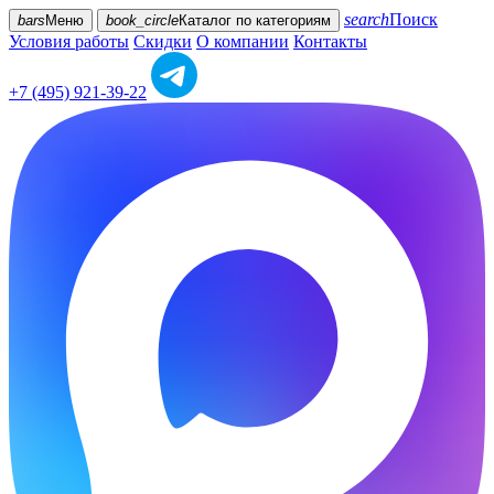
search
Поиск
bars
Меню
book_circle
Каталог
по категориям
Условия работы
Скидки
О компании
Контакты
+7 (495) 921-39-22