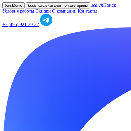
search
Поиск
bars
Меню
book_circle
Каталог
по категориям
Условия работы
Скидки
О компании
Контакты
+7 (495) 921-39-22