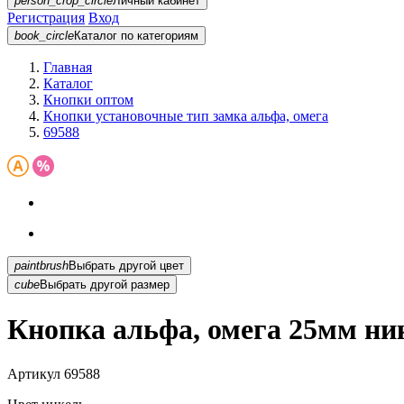
person_crop_circle
Личный кабинет
Регистрация
Вход
book_circle
Каталог
по категориям
Главная
Каталог
Кнопки оптом
Кнопки установочные тип замка альфа, омега
69588
paintbrush
Выбрать другой цвет
cube
Выбрать другой размер
Кнопка альфа, омега 25мм ни
Артикул
69588