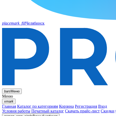
placemark_fill
Челябинск
bars
Меню
Меню
xmark
Главная
Каталог по категориям
Корзина
Регистрация
Вход
Условия работы
Печатный каталог
Скачать прайс-лист
Скидки