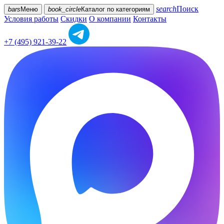
search
Поиск
bars
Меню
book_circle
Каталог
по категориям
Условия работы
Скидки
О компании
Контакты
+7 (495) 921-39-22