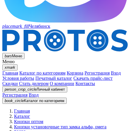
placemark_fill
Челябинск
bars
Меню
Меню
xmark
Главная
Каталог по категориям
Корзина
Регистрация
Вход
Условия работы
Печатный каталог
Скачать прайс-лист
Скидки
Стать дилером
О компании
Контакты
person_crop_circle
Личный кабинет
Регистрация
Вход
book_circle
Каталог
по категориям
Главная
Каталог
Кнопки оптом
Кнопки установочные тип замка альфа, омега