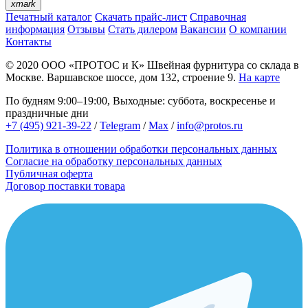
xmark
Печатный каталог
Скачать прайс-лист
Справочная
информация
Отзывы
Стать дилером
Вакансии
О компании
Контакты
© 2020
ООО «ПРОТОС и К»
Швейная фурнитура со склада в
Москве.
Варшавское шоссе, дом 132, строение 9.
На карте
По будням 9:00–19:00, Выходные: суббота, воскресенье и
праздничные дни
+7 (495) 921-39-22
/
Telegram
/
Max
/
info@protos.ru
Политика в отношении обработки персональных данных
Согласие на обработку персональных данных
Публичная оферта
Договор поставки товара