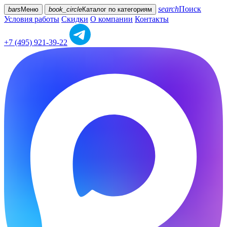
search
Поиск
bars
Меню
book_circle
Каталог
по категориям
Условия работы
Скидки
О компании
Контакты
+7 (495) 921-39-22