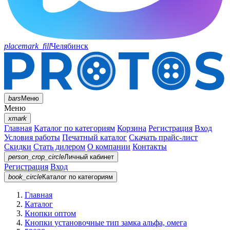
placemark_fill
Челябинск
bars
Меню
Меню
xmark
Главная
Каталог по категориям
Корзина
Регистрация
Вход
Условия работы
Печатный каталог
Скачать прайс-лист
Скидки
Стать дилером
О компании
Контакты
person_crop_circle
Личный кабинет
Регистрация
Вход
book_circle
Каталог
по категориям
Главная
Каталог
Кнопки оптом
Кнопки установочные тип замка альфа, омега