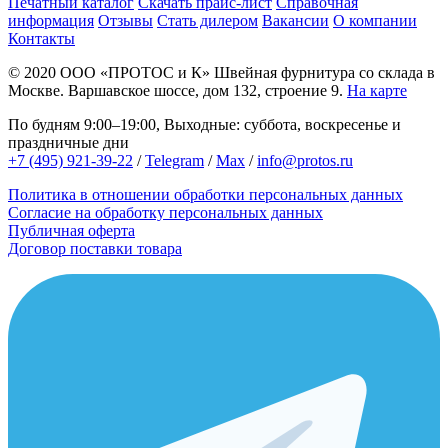
Печатный каталог
Скачать прайс-лист
Справочная
информация
Отзывы
Стать дилером
Вакансии
О компании
Контакты
© 2020
ООО «ПРОТОС и К»
Швейная фурнитура со склада в
Москве.
Варшавское шоссе, дом 132, строение 9.
На карте
По будням 9:00–19:00, Выходные: суббота, воскресенье и
праздничные дни
+7 (495) 921-39-22
/
Telegram
/
Max
/
info@protos.ru
Политика в отношении обработки персональных данных
Согласие на обработку персональных данных
Публичная оферта
Договор поставки товара