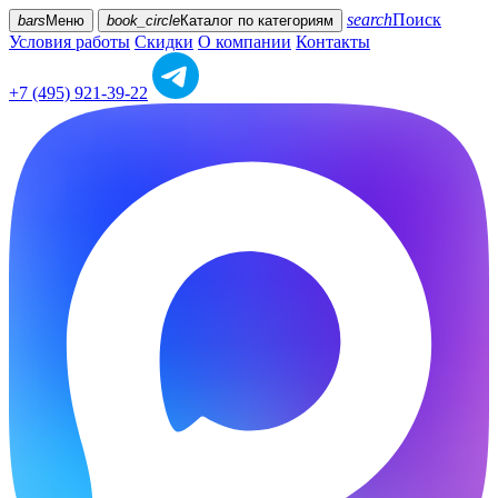
search
Поиск
bars
Меню
book_circle
Каталог
по категориям
Условия работы
Скидки
О компании
Контакты
+7 (495) 921-39-22