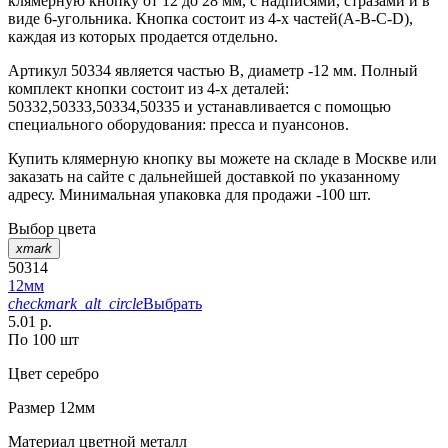
клямерную кнопку от 12 до 28 мм, с надписями, стразами и в
виде 6-угольника. Кнопка состоит из 4-х частей(А-В-С-D),
каждая из которых продается отдельно.
Артикул 50334 является частью B, диаметр -12 мм. Полный
комплект кнопки состоит из 4-х деталей:
50332,50333,50334,50335 и устанавливается с помощью
специального оборудования: пресса и пуансонов.
Купить клямерную кнопку вы можете на складе в Москве или
заказать на сайте с дальнейшей доставкой по указанному
адресу. Минимальная упаковка для продажи -100 шт.
Выбор цвета
xmark
50314
12мм
checkmark_alt_circle
Выбрать
5.01 р.
По 100 шт
Цвет
серебро
Размер
12мм
Материал
цветной металл