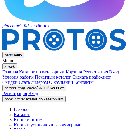
placemark_fill
Челябинск
bars
Меню
Меню
xmark
Главная
Каталог по категориям
Корзина
Регистрация
Вход
Условия работы
Печатный каталог
Скачать прайс-лист
Скидки
Стать дилером
О компании
Контакты
person_crop_circle
Личный кабинет
Регистрация
Вход
book_circle
Каталог
по категориям
Главная
Каталог
Кнопки оптом
Кнопки установочные клямерные