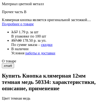
Материал
цветной металл
Прочее
часть B
Клямерная кнопка является оригинальной застежкой....
Подробнее о товаре
3.57
1.79
р.
за шт
В упаковке по
100 шт
357.00
178.50 р. за уп.
По сумме заказа –
скидки
В наличии
Условия
работы и доставки
О товаре
xmark
Купить Кнопка клямерная 12мм
темная медь 50334: характеристики,
описание, применение
Цвет
темная медь