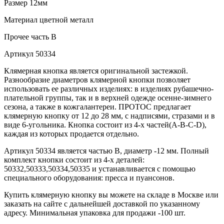
Размер
12мм
Материал
цветной металл
Прочее
часть B
Артикул
50334
Клямерная кнопка является оригинальной застежкой.
Разнообразие диаметров клямерной кнопки позволяет
использовать ее различных изделиях: в изделиях рубашечно-
плательной группы, так и в верхней одежде осенне-зимнего
сезона, а также в кожгалантереи. ПРОТОС предлагает
клямерную кнопку от 12 до 28 мм, с надписями, стразами и в
виде 6-угольника. Кнопка состоит из 4-х частей(А-В-С-D),
каждая из которых продается отдельно.
Артикул 50334 является частью B, диаметр -12 мм. Полный
комплект кнопки состоит из 4-х деталей:
50332,50333,50334,50335 и устанавливается с помощью
специального оборудования: пресса и пуансонов.
Купить клямерную кнопку вы можете на складе в Москве или
заказать на сайте с дальнейшей доставкой по указанному
адресу. Минимальная упаковка для продажи -100 шт.