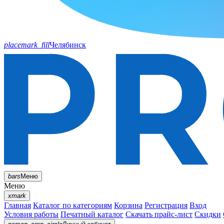
placemark_fill
Челябинск
bars
Меню
Меню
xmark
Главная
Каталог по категориям
Корзина
Регистрация
Вход
Условия работы
Печатный каталог
Скачать прайс-лист
Скидки