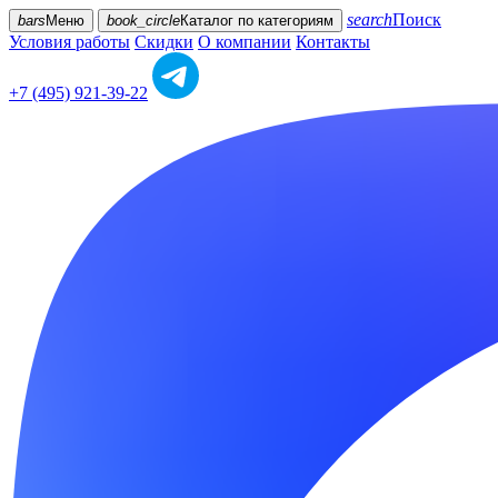
search
Поиск
bars
Меню
book_circle
Каталог
по категориям
Условия работы
Скидки
О компании
Контакты
+7 (495) 921-39-22