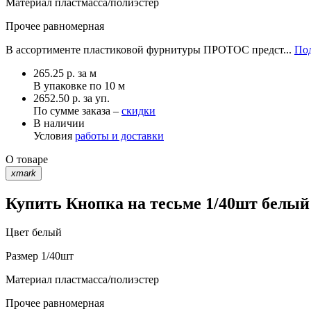
Материал
пластмасса/полиэстер
Прочее
равномерная
В ассортименте пластиковой фурнитуры ПРОТОС предст...
Под
265.25
р.
за м
В упаковке по
10 м
2652.50 р. за уп.
По сумме заказа –
скидки
В наличии
Условия
работы и доставки
О товаре
xmark
Купить Кнопка на тесьме 1/40шт белый
Цвет
белый
Размер
1/40шт
Материал
пластмасса/полиэстер
Прочее
равномерная