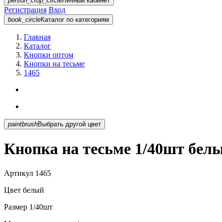
person_crop_circle
Личный кабинет
Регистрация
Вход
book_circle
Каталог
по категориям
Главная
Каталог
Кнопки оптом
Кнопки на тесьме
1465
paintbrush
Выбрать другой цвет
Кнопка на тесьме 1/40шт бел
Артикул
1465
Цвет
белый
Размер
1/40шт