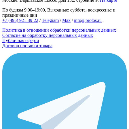
Москве.
Варшавское шоссе, дом 132, строение 9.
На карте
По будням 9:00–19:00, Выходные: суббота, воскресенье и
праздничные дни
+7 (495) 921-39-22
/
Telegram
/
Max
/
info@protos.ru
Политика в отношении обработки персональных данных
Согласие на обработку персональных данных
Публичная оферта
Договор поставки товара