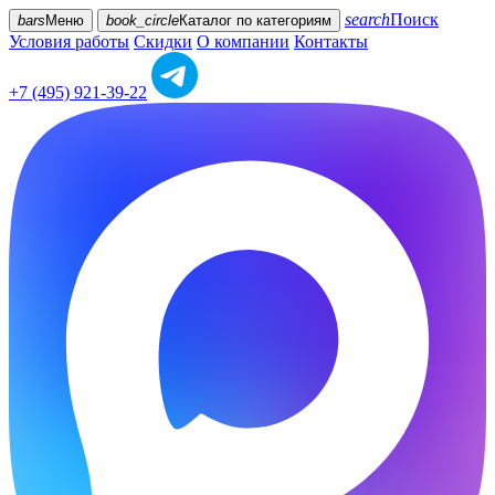
search
Поиск
bars
Меню
book_circle
Каталог
по категориям
Условия работы
Скидки
О компании
Контакты
+7 (495) 921-39-22