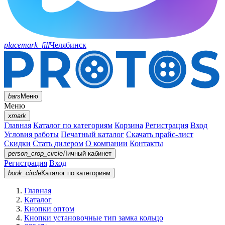
placemark_fill
Челябинск
bars
Меню
Меню
xmark
Главная
Каталог по категориям
Корзина
Регистрация
Вход
Условия работы
Печатный каталог
Скачать прайс-лист
Скидки
Стать дилером
О компании
Контакты
person_crop_circle
Личный кабинет
Регистрация
Вход
book_circle
Каталог
по категориям
Главная
Каталог
Кнопки оптом
Кнопки установочные тип замка кольцо