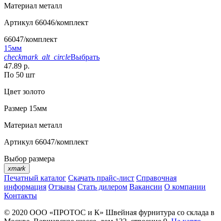
Материал
металл
Артикул
66046/комплект
66047/комплект
15мм
checkmark_alt_circle
Выбрать
47.89 р.
По 50 шт
Цвет
золото
Размер
15мм
Материал
металл
Артикул
66047/комплект
Выбор размера
xmark
Печатный каталог
Скачать прайс-лист
Справочная
информация
Отзывы
Стать дилером
Вакансии
О компании
Контакты
© 2020
ООО «ПРОТОС и К»
Швейная фурнитура со склада в