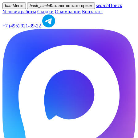
search
Поиск
bars
Меню
book_circle
Каталог
по категориям
Условия работы
Скидки
О компании
Контакты
+7 (495) 921-39-22