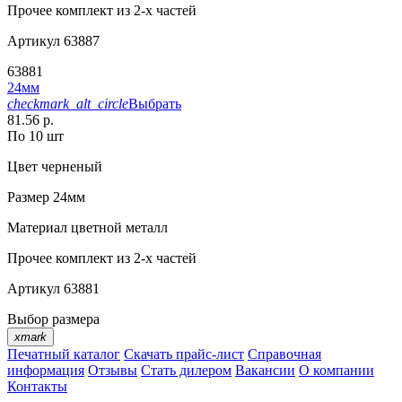
Прочее
комплект из 2-х частей
Артикул
63887
63881
24мм
checkmark_alt_circle
Выбрать
81.56 р.
По 10 шт
Цвет
черненый
Размер
24мм
Материал
цветной металл
Прочее
комплект из 2-х частей
Артикул
63881
Выбор размера
xmark
Печатный каталог
Скачать прайс-лист
Справочная
информация
Отзывы
Стать дилером
Вакансии
О компании
Контакты