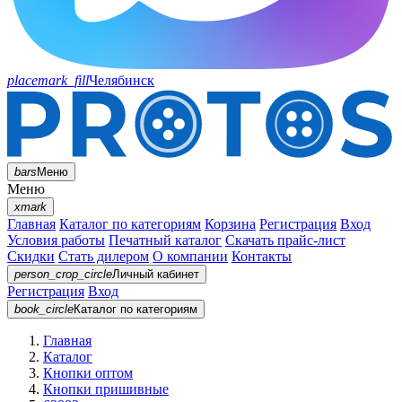
placemark_fill
Челябинск
bars
Меню
Меню
xmark
Главная
Каталог по категориям
Корзина
Регистрация
Вход
Условия работы
Печатный каталог
Скачать прайс-лист
Скидки
Стать дилером
О компании
Контакты
person_crop_circle
Личный кабинет
Регистрация
Вход
book_circle
Каталог
по категориям
Главная
Каталог
Кнопки оптом
Кнопки пришивные