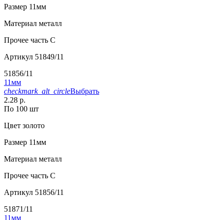
Размер
11мм
Материал
металл
Прочее
часть C
Артикул
51849/11
51856/11
11мм
checkmark_alt_circle
Выбрать
2.28 р.
По 100 шт
Цвет
золото
Размер
11мм
Материал
металл
Прочее
часть C
Артикул
51856/11
51871/11
11мм