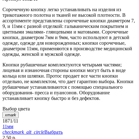
Сорочечную кнопку легко устанавливать на изделия из
трикотажного полотна и тканей не высокой плотности. В
ассортименте представлены сорочечные кнопки диаметром 7,
9, и 11мм с разной отделкой: гальваническим покрытием и
цветными эмалями- глянцевыми и матовыми. Сорочечные
кнопки, диаметром 7мм и 9мм, часто используют в детской
одежде, одежде для новорожденных; кнопки сорочечные,
диаметром 11мм, применяются в производстве медицинской
одежды, женской и мужской одежде.
Кнопки рубашечные комплектуются четырьмя частями;
лицевая и изнаночная стороны кнопки могут быть в виде
кольца или шляпки. Протос продает все части кнопки
отдельно, не комплектом, что дает гарантию выбора. Кнопки
рубашечные устанавливаются с помощью специального
оборудования- пресса и пуансонов. Оборудование
устанавливает кнопку быстро и без дефектов.
Выбор цвета
xmark
1871/11
11мм
checkmark_alt_circle
Выбрать
2.50 р.