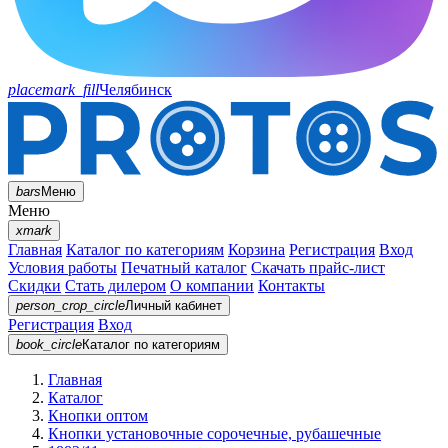
placemark_fill
Челябинск
bars
Меню
Меню
xmark
Главная
Каталог по категориям
Корзина
Регистрация
Вход
Условия работы
Печатный каталог
Скачать прайс-лист
Скидки
Стать дилером
О компании
Контакты
person_crop_circle
Личный кабинет
Регистрация
Вход
book_circle
Каталог
по категориям
Главная
Каталог
Кнопки оптом
Кнопки установочные сорочечные, рубашечные