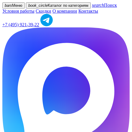
search
Поиск
bars
Меню
book_circle
Каталог
по категориям
Условия работы
Скидки
О компании
Контакты
+7 (495) 921-39-22