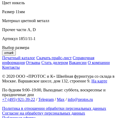
Цвет
никель
Размер
11мм
Материал
цветной металл
Прочее
части А, D
Артикул
1851/11-1
Выбор размера
xmark
Печатный каталог
Скачать прайс-лист
Справочная
информация
Отзывы
Стать дилером
Вакансии
О компании
Контакты
© 2020
ООО «ПРОТОС и К»
Швейная фурнитура со склада в
Москве.
Варшавское шоссе, дом 132, строение 9.
На карте
По будням 9:00–19:00, Выходные: суббота, воскресенье и
праздничные дни
+7 (495) 921-39-22
/
Telegram
/
Max
/
info@protos.ru
Политика в отношении обработки персональных данных
Согласие на обработку персональных данных
Публичная оферта