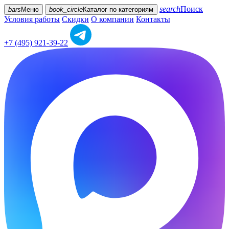
search
Поиск
bars
Меню
book_circle
Каталог
по категориям
Условия работы
Скидки
О компании
Контакты
+7 (495) 921-39-22