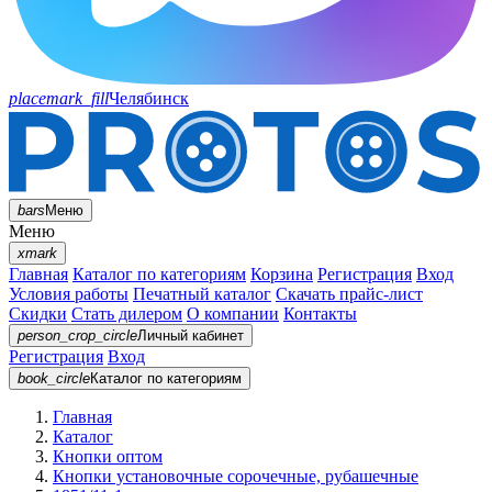
placemark_fill
Челябинск
bars
Меню
Меню
xmark
Главная
Каталог по категориям
Корзина
Регистрация
Вход
Условия работы
Печатный каталог
Скачать прайс-лист
Скидки
Стать дилером
О компании
Контакты
person_crop_circle
Личный кабинет
Регистрация
Вход
book_circle
Каталог
по категориям
Главная
Каталог
Кнопки оптом
Кнопки установочные сорочечные, рубашечные