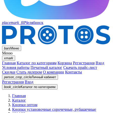
placemark_fill
Челябинск
bars
Меню
Меню
xmark
Главная
Каталог по категориям
Корзина
Регистрация
Вход
Условия работы
Печатный каталог
Скачать прайс-лист
Скидки
Стать дилером
О компании
Контакты
person_crop_circle
Личный кабинет
Регистрация
Вход
book_circle
Каталог
по категориям
Главная
Каталог
Кнопки оптом
Кнопки установочные сорочечные, рубашечные