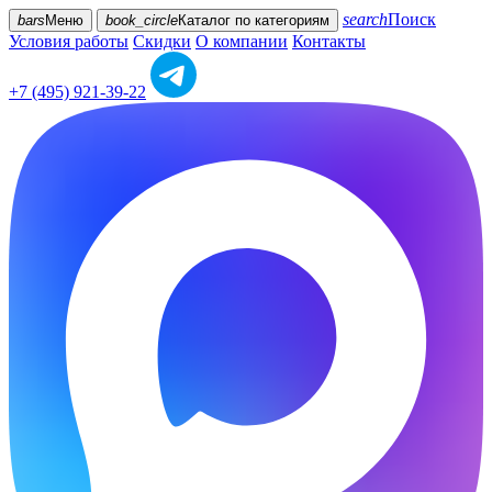
search
Поиск
bars
Меню
book_circle
Каталог
по категориям
Условия работы
Скидки
О компании
Контакты
+7 (495) 921-39-22