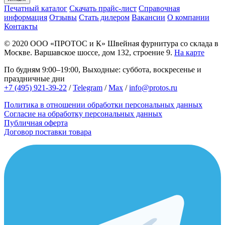
Печатный каталог
Скачать прайс-лист
Справочная
информация
Отзывы
Стать дилером
Вакансии
О компании
Контакты
© 2020
ООО «ПРОТОС и К»
Швейная фурнитура со склада в
Москве.
Варшавское шоссе, дом 132, строение 9.
На карте
По будням 9:00–19:00, Выходные: суббота, воскресенье и
праздничные дни
+7 (495) 921-39-22
/
Telegram
/
Max
/
info@protos.ru
Политика в отношении обработки персональных данных
Согласие на обработку персональных данных
Публичная оферта
Договор поставки товара