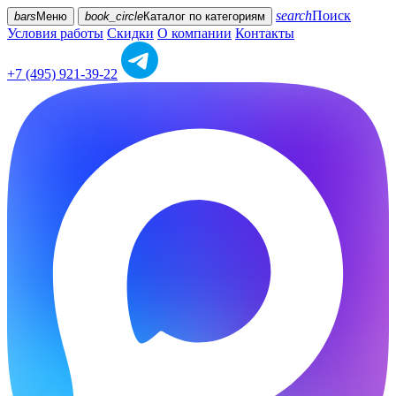
search
Поиск
bars
Меню
book_circle
Каталог
по категориям
Условия работы
Скидки
О компании
Контакты
+7 (495) 921-39-22