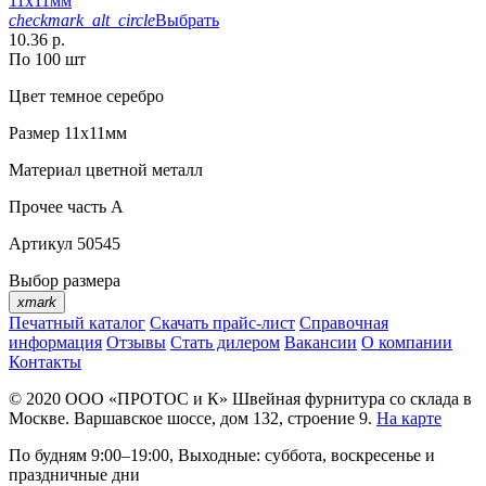
11х11мм
checkmark_alt_circle
Выбрать
10.36 р.
По 100 шт
Цвет
темное серебро
Размер
11х11мм
Материал
цветной металл
Прочее
часть A
Артикул
50545
Выбор размера
xmark
Печатный каталог
Скачать прайс-лист
Справочная
информация
Отзывы
Стать дилером
Вакансии
О компании
Контакты
© 2020
ООО «ПРОТОС и К»
Швейная фурнитура со склада в
Москве.
Варшавское шоссе, дом 132, строение 9.
На карте
По будням 9:00–19:00, Выходные: суббота, воскресенье и
праздничные дни