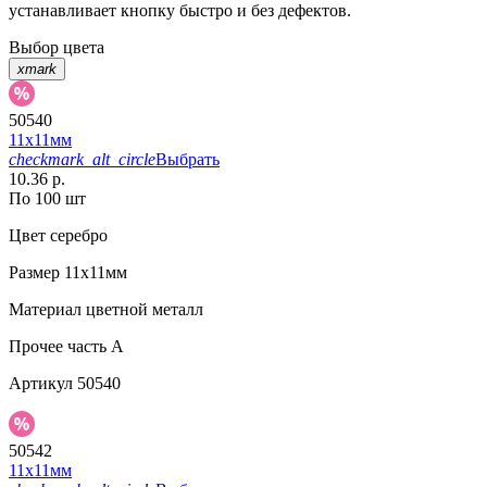
устанавливает кнопку быстро и без дефектов.
Выбор цвета
xmark
50540
11х11мм
checkmark_alt_circle
Выбрать
10.36 р.
По 100 шт
Цвет
серебро
Размер
11х11мм
Материал
цветной металл
Прочее
часть A
Артикул
50540
50542
11х11мм