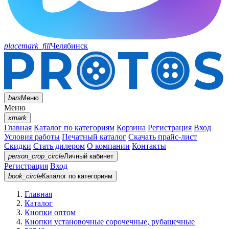
placemark_fill
Челябинск
bars
Меню
Меню
xmark
Главная
Каталог по категориям
Корзина
Регистрация
Вход
Условия работы
Печатный каталог
Скачать прайс-лист
Скидки
Стать дилером
О компании
Контакты
person_crop_circle
Личный кабинет
Регистрация
Вход
book_circle
Каталог
по категориям
Главная
Каталог
Кнопки оптом
Кнопки установочные сорочечные, рубашечные