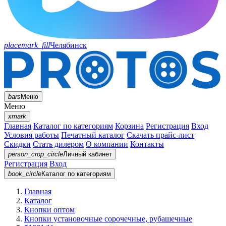
placemark_fill
Челябинск
bars
Меню
Меню
xmark
Главная
Каталог по категориям
Корзина
Регистрация
Вход
Условия работы
Печатный каталог
Скачать прайс-лист
Скидки
Стать дилером
О компании
Контакты
person_crop_circle
Личный кабинет
Регистрация
Вход
book_circle
Каталог
по категориям
Главная
Каталог
Кнопки оптом
Кнопки установочные сорочечные, рубашечные