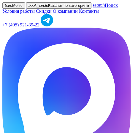
search
Поиск
bars
Меню
book_circle
Каталог
по категориям
Условия работы
Скидки
О компании
Контакты
+7 (495) 921-39-22