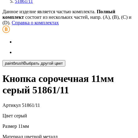
51861/11
Данное изделие является частью комплекта.
Полный
комплект
состоит из нескольких частей, напр. (А), (B), (С) и
(D).
Справка о комплектах
paintbrush
Выбрать другой цвет
Кнопка сорочечная 11мм
серый 51861/11
Артикул
51861/11
Цвет
серый
Размер
11мм
Материал
цветной металл