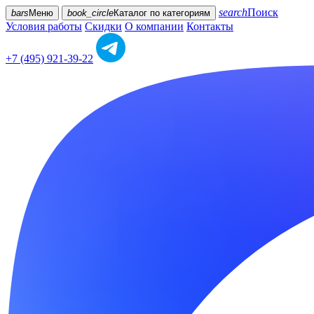
search
Поиск
bars
Меню
book_circle
Каталог
по категориям
Условия работы
Скидки
О компании
Контакты
+7 (495) 921-39-22