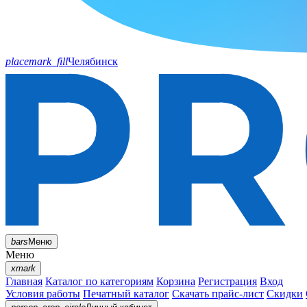
placemark_fill
Челябинск
bars
Меню
Меню
xmark
Главная
Каталог по категориям
Корзина
Регистрация
Вход
Условия работы
Печатный каталог
Скачать прайс-лист
Скидки