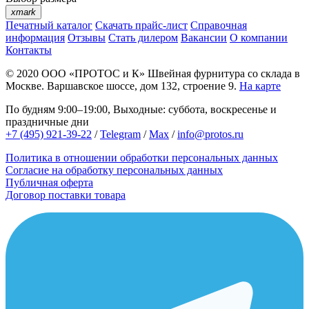
xmark
Печатный каталог
Скачать прайс-лист
Справочная
информация
Отзывы
Стать дилером
Вакансии
О компании
Контакты
© 2020
ООО «ПРОТОС и К»
Швейная фурнитура со склада в
Москве.
Варшавское шоссе, дом 132, строение 9.
На карте
По будням 9:00–19:00, Выходные: суббота, воскресенье и
праздничные дни
+7 (495) 921-39-22
/
Telegram
/
Max
/
info@protos.ru
Политика в отношении обработки персональных данных
Согласие на обработку персональных данных
Публичная оферта
Договор поставки товара