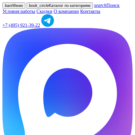
search
Поиск
bars
Меню
book_circle
Каталог
по категориям
Условия работы
Скидки
О компании
Контакты
+7 (495) 921-39-22