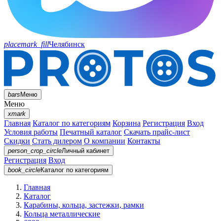
placemark_fill
Челябинск
bars
Меню
Меню
xmark
Главная
Каталог по категориям
Корзина
Регистрация
Вход
Условия работы
Печатный каталог
Скачать прайс-лист
Скидки
Стать дилером
О компании
Контакты
person_crop_circle
Личный кабинет
Регистрация
Вход
book_circle
Каталог
по категориям
Главная
Каталог
Карабины, кольца, застежки, рамки
Кольца металлические