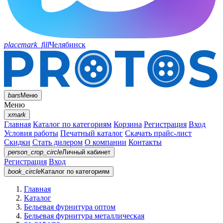
placemark_fill
Челябинск
bars
Меню
Меню
xmark
Главная
Каталог по категориям
Корзина
Регистрация
Вход
Условия работы
Печатный каталог
Скачать прайс-лист
Скидки
Стать дилером
О компании
Контакты
person_crop_circle
Личный кабинет
Регистрация
Вход
book_circle
Каталог
по категориям
Главная
Каталог
Бельевая фурнитура оптом
Бельевая фурнитура металлическая