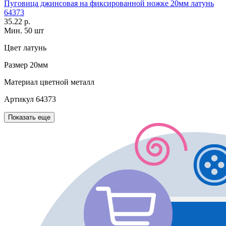
Пуговица джинсовая на фиксированной ножке 20мм латунь
64373
35.22 р.
Мин. 50 шт
Цвет
латунь
Размер
20мм
Материал
цветной металл
Артикул
64373
Показать еще