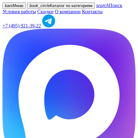
search
Поиск
bars
Меню
book_circle
Каталог
по категориям
Условия работы
Скидки
О компании
Контакты
+7 (495) 921-39-22