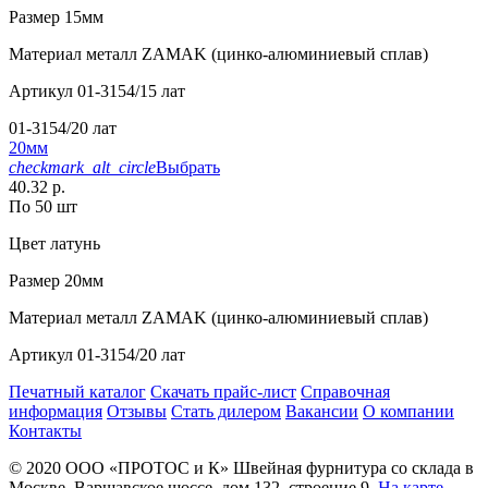
Размер
15мм
Материал
металл ZAMAK (цинко-алюминиевый сплав)
Артикул
01-3154/15 лат
01-3154/20 лат
20мм
checkmark_alt_circle
Выбрать
40.32 р.
По 50 шт
Цвет
латунь
Размер
20мм
Материал
металл ZAMAK (цинко-алюминиевый сплав)
Артикул
01-3154/20 лат
Печатный каталог
Скачать прайс-лист
Справочная
информация
Отзывы
Стать дилером
Вакансии
О компании
Контакты
© 2020
ООО «ПРОТОС и К»
Швейная фурнитура со склада в
Москве.
Варшавское шоссе, дом 132, строение 9.
На карте