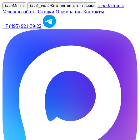
search
Поиск
bars
Меню
book_circle
Каталог
по категориям
Условия работы
Скидки
О компании
Контакты
+7 (495) 921-39-22