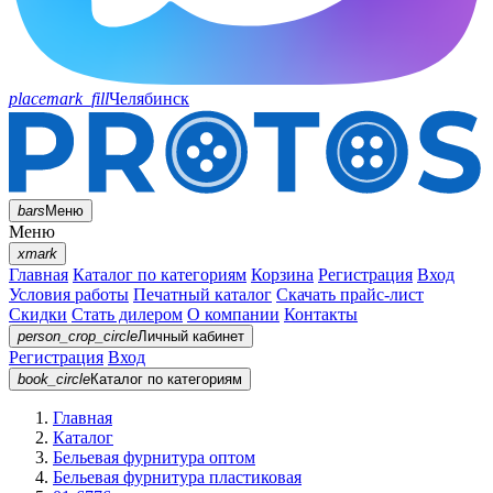
placemark_fill
Челябинск
bars
Меню
Меню
xmark
Главная
Каталог по категориям
Корзина
Регистрация
Вход
Условия работы
Печатный каталог
Скачать прайс-лист
Скидки
Стать дилером
О компании
Контакты
person_crop_circle
Личный кабинет
Регистрация
Вход
book_circle
Каталог
по категориям
Главная
Каталог
Бельевая фурнитура оптом
Бельевая фурнитура пластиковая