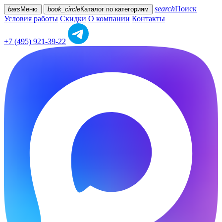
search
Поиск
bars
Меню
book_circle
Каталог
по категориям
Условия работы
Скидки
О компании
Контакты
+7 (495) 921-39-22