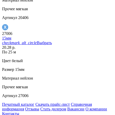
Материал
нейлон
Прочее
мягкая
Артикул
20406
27006
15мм
checkmark_alt_circle
Выбрать
20.28 р.
По 25 м
Цвет
белый
Размер
15мм
Материал
нейлон
Прочее
мягкая
Артикул
27006
Печатный каталог
Скачать прайс-лист
Справочная
информация
Отзывы
Стать дилером
Вакансии
О компании
Контакты