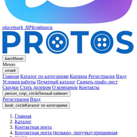
placemark_fill
Челябинск
bars
Меню
Меню
xmark
Главная
Каталог по категориям
Корзина
Регистрация
Вход
Условия работы
Печатный каталог
Скачать прайс-лист
Скидки
Стать дилером
О компании
Контакты
person_crop_circle
Личный кабинет
Регистрация
Вход
book_circle
Каталог
по категориям
Главная
Каталог
Контактная лента
Контактная лента (велькро, липучка) пришивная