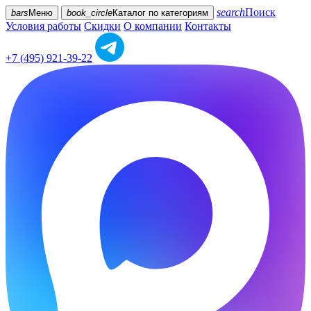
search
Поиск
bars
Меню
book_circle
Каталог
по категориям
Условия работы
Скидки
О компании
Контакты
+7 (495) 921-39-22