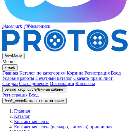
placemark_fill
Челябинск
bars
Меню
Меню
xmark
Главная
Каталог по категориям
Корзина
Регистрация
Вход
Условия работы
Печатный каталог
Скачать прайс-лист
Скидки
Стать дилером
О компании
Контакты
person_crop_circle
Личный кабинет
Регистрация
Вход
book_circle
Каталог
по категориям
Главная
Каталог
Контактная лента
Контактная лента (велькро, липучка) пришивная