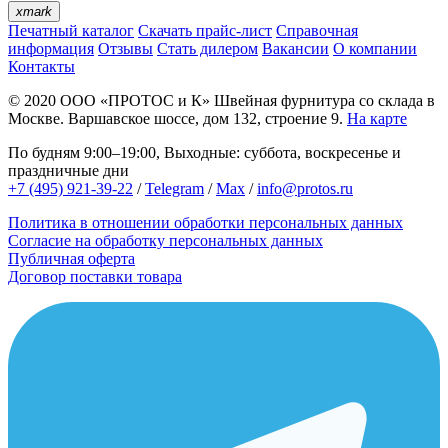
xmark
Печатный каталог
Скачать прайс-лист
Справочная
информация
Отзывы
Стать дилером
Вакансии
О компании
Контакты
© 2020
ООО «ПРОТОС и К»
Швейная фурнитура со склада в
Москве.
Варшавское шоссе, дом 132, строение 9.
На карте
По будням 9:00–19:00, Выходные: суббота, воскресенье и
праздничные дни
+7 (495) 921-39-22
/
Telegram
/
Max
/
info@protos.ru
Политика в отношении обработки персональных данных
Согласие на обработку персональных данных
Публичная оферта
Договор поставки товара