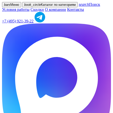
search
Поиск
bars
Меню
book_circle
Каталог
по категориям
Условия работы
Скидки
О компании
Контакты
+7 (495) 921-39-22