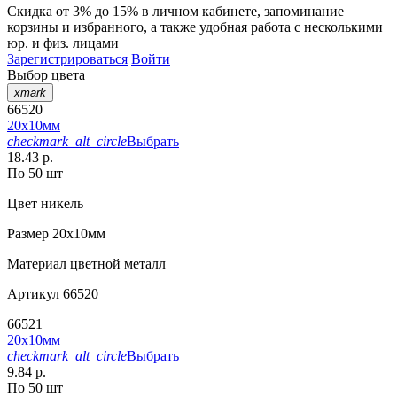
Скидка от 3% до 15%
в личном кабинете, запоминание
корзины
и
избранного
, а также удобная работа с несколькими
юр. и физ. лицами
Зарегистрироваться
Войти
Выбор цвета
xmark
66520
20х10мм
checkmark_alt_circle
Выбрать
18.43 р.
По 50 шт
Цвет
никель
Размер
20х10мм
Материал
цветной металл
Артикул
66520
66521
20х10мм
checkmark_alt_circle
Выбрать
9.84 р.
По 50 шт