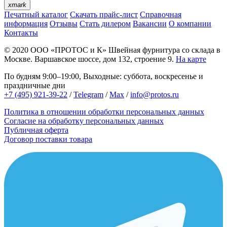
xmark
Печатный каталог
Скачать прайс-лист
Справочная
информация
Отзывы
Стать дилером
Вакансии
О компании
Контакты
© 2020
ООО «ПРОТОС и К»
Швейная фурнитура со склада в
Москве.
Варшавское шоссе, дом 132, строение 9.
На карте
По будням 9:00–19:00, Выходные: суббота, воскресенье и
праздничные дни
+7 (495) 921-39-22
/
Telegram
/
Max
/
info@protos.ru
Политика в отношении обработки персональных данных
Согласие на обработку персональных данных
Публичная оферта
Договор поставки товара