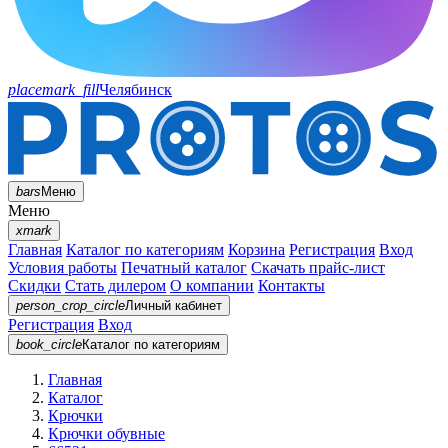
placemark_fill
Челябинск
bars
Меню
Меню
xmark
Главная
Каталог по категориям
Корзина
Регистрация
Вход
Условия работы
Печатный каталог
Скачать прайс-лист
Скидки
Стать дилером
О компании
Контакты
person_crop_circle
Личный кабинет
Регистрация
Вход
book_circle
Каталог
по категориям
Главная
Каталог
Крючки
Крючки обувные