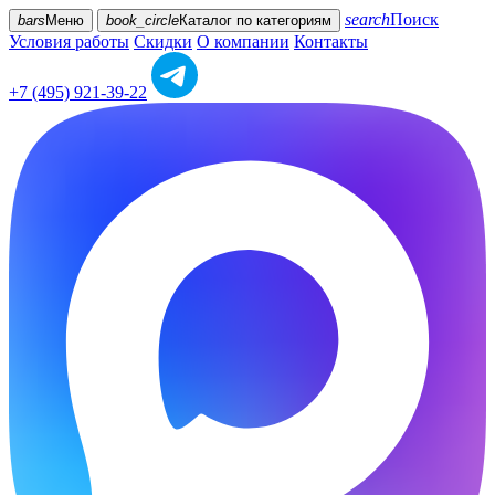
search
Поиск
bars
Меню
book_circle
Каталог
по категориям
Условия работы
Скидки
О компании
Контакты
+7 (495) 921-39-22