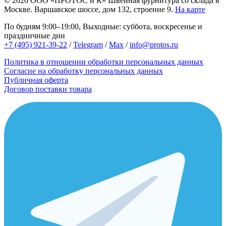
© 2020
ООО «ПРОТОС и К»
Швейная фурнитура со склада в
Москве.
Варшавское шоссе, дом 132, строение 9.
На карте
По будням 9:00–19:00, Выходные: суббота, воскресенье и
праздничные дни
+7 (495) 921-39-22
/
Telegram
/
Max
/
info@protos.ru
Политика в отношении обработки персональных данных
Согласие на обработку персональных данных
Публичная оферта
Договор поставки товара