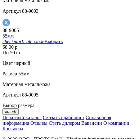
Материал
металл/кожа
Артикул
88-9003
88-9005
55мм
checkmark_alt_circle
Выбрать
68.00 р.
По 50 шт
Цвет
черный
Размер
55мм
Материал
металл/кожа
Артикул
88-9005
Выбор размера
xmark
Печатный каталог
Скачать прайс-лист
Справочная
информация
Отзывы
Стать дилером
Вакансии
О компании
Контакты