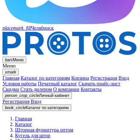
placemark_fill
Челябинск
bars
Меню
Меню
xmark
Главная
Каталог по категориям
Корзина
Регистрация
Вход
Условия работы
Печатный каталог
Скачать прайс-лист
Скидки
Стать дилером
О компании
Контакты
person_crop_circle
Личный кабинет
Регистрация
Вход
book_circle
Каталог
по категориям
Главная
Каталог
Шторная фурнитура оптом
Кугель для штор