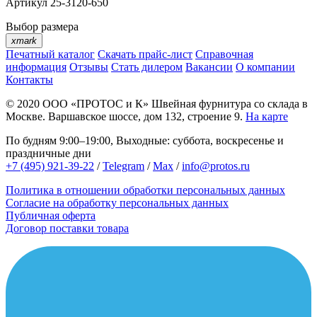
Артикул
25-3120-650
Выбор размера
xmark
Печатный каталог
Скачать прайс-лист
Справочная
информация
Отзывы
Стать дилером
Вакансии
О компании
Контакты
© 2020
ООО «ПРОТОС и К»
Швейная фурнитура со склада в
Москве.
Варшавское шоссе, дом 132, строение 9.
На карте
По будням 9:00–19:00, Выходные: суббота, воскресенье и
праздничные дни
+7 (495) 921-39-22
/
Telegram
/
Max
/
info@protos.ru
Политика в отношении обработки персональных данных
Согласие на обработку персональных данных
Публичная оферта
Договор поставки товара