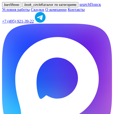
search
Поиск
bars
Меню
book_circle
Каталог
по категориям
Условия работы
Скидки
О компании
Контакты
+7 (495) 921-39-22