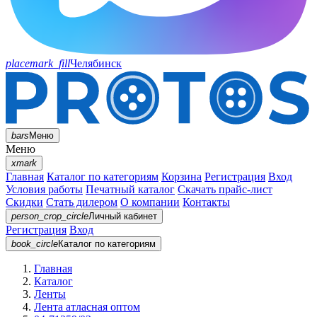
placemark_fill
Челябинск
bars
Меню
Меню
xmark
Главная
Каталог по категориям
Корзина
Регистрация
Вход
Условия работы
Печатный каталог
Скачать прайс-лист
Скидки
Стать дилером
О компании
Контакты
person_crop_circle
Личный кабинет
Регистрация
Вход
book_circle
Каталог
по категориям
Главная
Каталог
Ленты
Лента атласная оптом