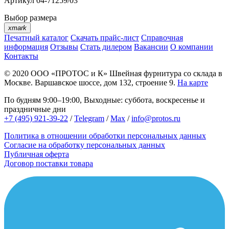
Артикул
04-71259/03
Выбор размера
xmark
Печатный каталог
Скачать прайс-лист
Справочная
информация
Отзывы
Стать дилером
Вакансии
О компании
Контакты
© 2020
ООО «ПРОТОС и К»
Швейная фурнитура со склада в
Москве.
Варшавское шоссе, дом 132, строение 9.
На карте
По будням 9:00–19:00, Выходные: суббота, воскресенье и
праздничные дни
+7 (495) 921-39-22
/
Telegram
/
Max
/
info@protos.ru
Политика в отношении обработки персональных данных
Согласие на обработку персональных данных
Публичная оферта
Договор поставки товара