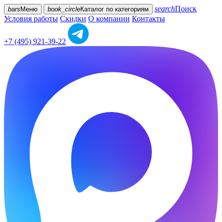
search
Поиск
bars
Меню
book_circle
Каталог
по категориям
Условия работы
Скидки
О компании
Контакты
+7 (495) 921-39-22