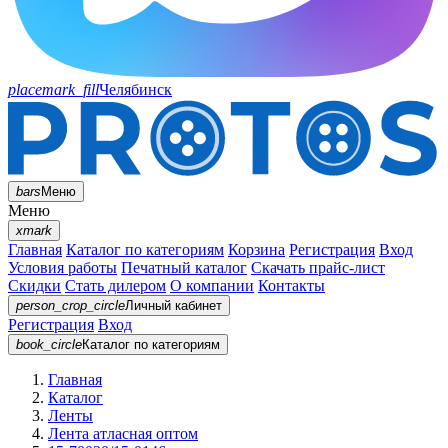
placemark_fill
Челябинск
bars
Меню
Меню
xmark
Главная
Каталог по категориям
Корзина
Регистрация
Вход
Условия работы
Печатный каталог
Скачать прайс-лист
Скидки
Стать дилером
О компании
Контакты
person_crop_circle
Личный кабинет
Регистрация
Вход
book_circle
Каталог
по категориям
Главная
Каталог
Ленты
Лента атласная оптом