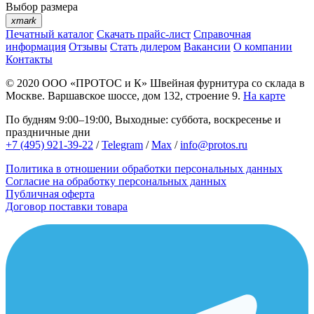
Выбор размера
xmark
Печатный каталог
Скачать прайс-лист
Справочная
информация
Отзывы
Стать дилером
Вакансии
О компании
Контакты
© 2020
ООО «ПРОТОС и К»
Швейная фурнитура со склада в
Москве.
Варшавское шоссе, дом 132, строение 9.
На карте
По будням 9:00–19:00, Выходные: суббота, воскресенье и
праздничные дни
+7 (495) 921-39-22
/
Telegram
/
Max
/
info@protos.ru
Политика в отношении обработки персональных данных
Согласие на обработку персональных данных
Публичная оферта
Договор поставки товара