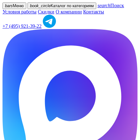
search
Поиск
bars
Меню
book_circle
Каталог
по категориям
Условия работы
Скидки
О компании
Контакты
+7 (495) 921-39-22