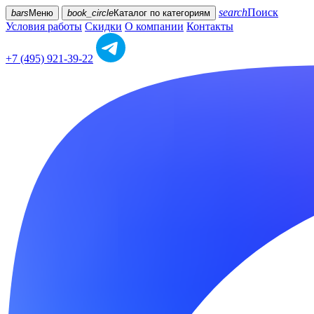
search
Поиск
bars
Меню
book_circle
Каталог
по категориям
Условия работы
Скидки
О компании
Контакты
+7 (495) 921-39-22