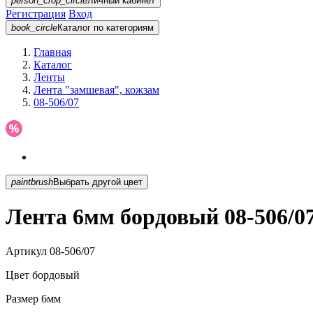
person_crop_circle
Личный кабинет
Регистрация
Вход
book_circle
Каталог
по категориям
Главная
Каталог
Ленты
Лента "замшевая", кожзам
08-506/07
paintbrush
Выбрать другой цвет
Лента 6мм бордовый 08-506/0
Артикул
08-506/07
Цвет
бордовый
Размер
6мм