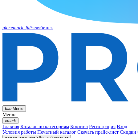
placemark_fill
Челябинск
bars
Меню
Меню
xmark
Главная
Каталог по категориям
Корзина
Регистрация
Вход
Условия работы
Печатный каталог
Скачать прайс-лист
Скидки