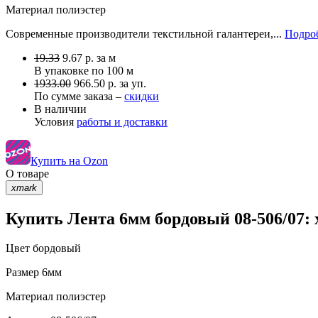
Материал
полиэстер
Современные производители текстильной галантереи,...
Подроб
19.33
9.67
р.
за м
В упаковке по
100 м
1933.00
966.50 р. за уп.
По сумме заказа –
скидки
В наличии
Условия
работы и доставки
Купить на Ozon
О товаре
xmark
Купить Лента 6мм бордовый 08-506/07:
Цвет
бордовый
Размер
6мм
Материал
полиэстер