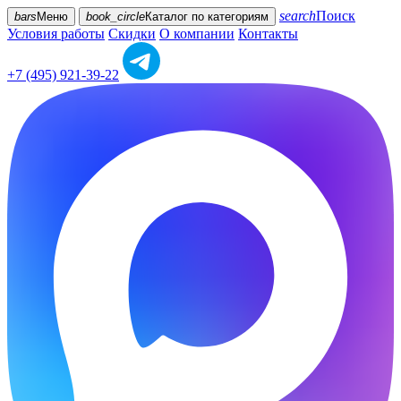
search
Поиск
bars
Меню
book_circle
Каталог
по категориям
Условия работы
Скидки
О компании
Контакты
+7 (495) 921-39-22