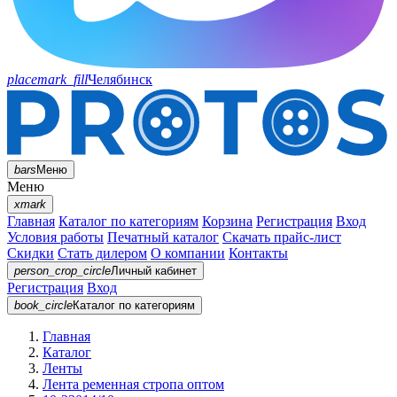
placemark_fill
Челябинск
bars
Меню
Меню
xmark
Главная
Каталог по категориям
Корзина
Регистрация
Вход
Условия работы
Печатный каталог
Скачать прайс-лист
Скидки
Стать дилером
О компании
Контакты
person_crop_circle
Личный кабинет
Регистрация
Вход
book_circle
Каталог
по категориям
Главная
Каталог
Ленты
Лента ременная стропа оптом