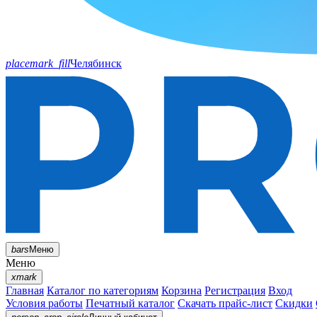
placemark_fill
Челябинск
bars
Меню
Меню
xmark
Главная
Каталог по категориям
Корзина
Регистрация
Вход
Условия работы
Печатный каталог
Скачать прайс-лист
Скидки