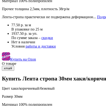
Материал
100% полипропилен
Прочее
толщина 2,5мм, плотность 38гр/м
Лента-стропа практически не подвержена деформацион...
Подро
77.50
р.
за м
В упаковке по
25 м
1937.50 р. за уп.
По сумме заказа –
скидки
Нет в наличии
Условия
работы и доставки
Купить на Ozon
О товаре
xmark
Купить Лента стропа 30мм хаки/коричн
Цвет
хаки/коричневый/бежевый
Размер
30мм
Материал
100% полипропилен