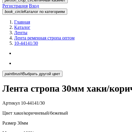
person_crop_circle
Личный кабинет
Регистрация
Вход
book_circle
Каталог
по категориям
Главная
Каталог
Ленты
Лента ременная стропа оптом
10-44141/30
paintbrush
Выбрать другой цвет
Лента стропа 30мм хаки/кори
Артикул
10-44141/30
Цвет
хаки/коричневый/бежевый
Размер
30мм