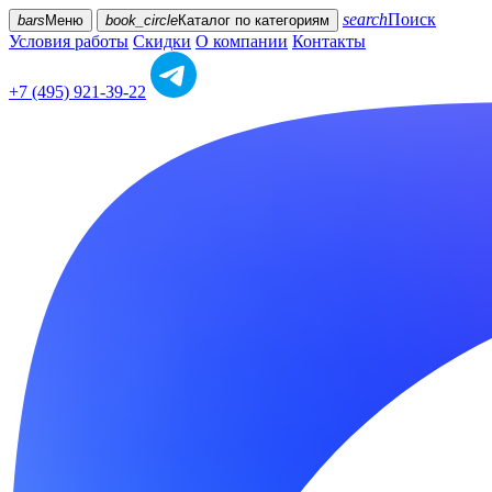
search
Поиск
bars
Меню
book_circle
Каталог
по категориям
Условия работы
Скидки
О компании
Контакты
+7 (495) 921-39-22